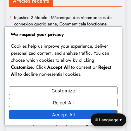
Articles récents
Injustice 2 Mobile : Mécanique des récompenses de
connexion quotidienne, Comment cela fonctionne,
Aperçu du système
We respect your privacy
Injustice 2 Mobile : Mises à jour des récompenses de
Cookies help us improve your experience, deliver
connexion quotidienne, Notes de mise à jour, Nouvelles
personalized content, and analyze traffic. You can
fonctionnalités
choose which cookies to allow by clicking
Customize
. Click
Accept All
to consent or
Reject
Injustice 2 Mobile : Stratégies pour les récompenses
d’invasion, Maximiser les récompenses, Tactiques des
All
to decline non-essential cookies.
joueurs
Customize
Injustice 2 Mobile : classements des joueurs pour les prix
de l’arène, aperçus du tableau des leaders, analyse
Reject All
compétitive
Accept All
Injustice 2 Mobile : optimisation des récompenses
🌐 Language ▾
d’invasion, meilleures pratiques, stratégies des joueurs