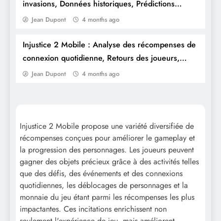
invasions, Données historiques, Prédictions
futures
Jean Dupont
4 months ago
Injustice 2 Mobile : Analyse des récompenses de
Injustice 2 Mobile : Récompenses des
connexion quotidienne, Retours des joueurs,
jalons d’invasion, Débloquer des
Efficacité des récompenses
Jean Dupont
4 months ago
personnages, Progression de
l’équipement
Injustice 2 Mobile propose une variété diversifiée de
récompenses conçues pour améliorer le gameplay et
la progression des personnages. Les joueurs peuvent
gagner des objets précieux grâce à des activités telles
que des défis, des événements et des connexions
quotidiennes, les déblocages de personnages et la
monnaie du jeu étant parmi les récompenses les plus
impactantes. Ces incitations enrichissent non
Injustice 2 Mobile : Séquences de
seulement l'expérience de jeu, mais améliorent