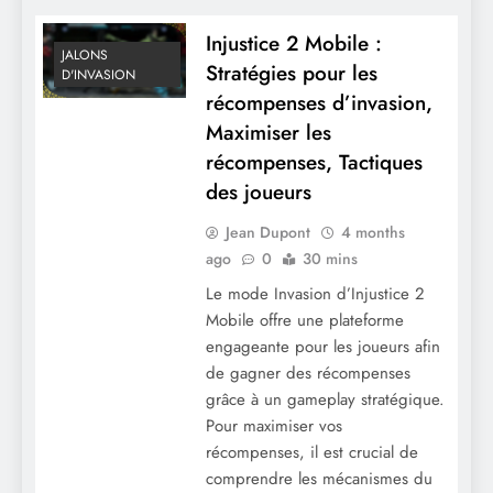
Injustice 2 Mobile :
JALONS
Stratégies pour les
D'INVASION
récompenses d’invasion,
Maximiser les
récompenses, Tactiques
des joueurs
Injustice 2 Mobile : Récompenses des
Jean Dupont
4 months
jalons d’invasion, Éclats de personnage,
ago
0
30 mins
Objets uniques
Le mode Invasion d’Injustice 2
Mobile offre une plateforme
engageante pour les joueurs afin
de gagner des récompenses
grâce à un gameplay stratégique.
Pour maximiser vos
récompenses, il est crucial de
comprendre les mécanismes du