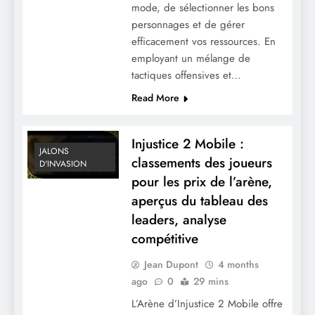
mode, de sélectionner les bons
personnages et de gérer
Injustice 2 Mobile : Mises à jour des
efficacement vos ressources. En
récompenses de connexion quotidienne,
employant un mélange de
Notes de mise à jour, Nouvelles
tactiques offensives et…
fonctionnalités
Read More
Injustice 2 Mobile :
JALONS
classements des joueurs
D'INVASION
pour les prix de l’arène,
aperçus du tableau des
leaders, analyse
compétitive
Injustice 2 Mobile : Récompenses des
Jean Dupont
4 months
jalons d’invasion, Débloquer des
ago
0
29 mins
personnages, Progression de
L’Arène d’Injustice 2 Mobile offre
l’équipement