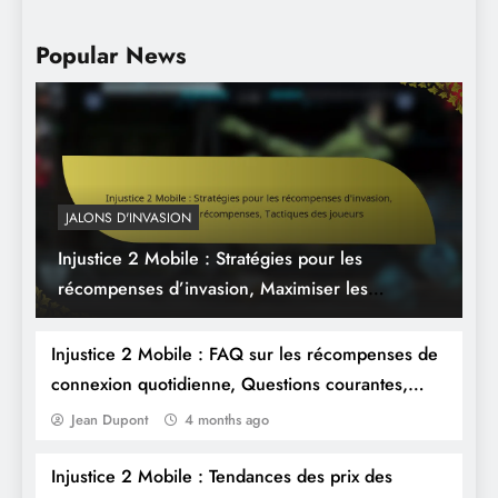
Popular News
JALONS D'INVASION
Injustice 2 Mobile : Stratégies pour les
Injustice 2 Mobile : Mises à jour des
récompenses d’invasion, Maximiser les
récompenses de connexion quotidienne,
récompenses, Tactiques des joueurs
Notes de mise à jour, Nouvelles
Injustice 2 Mobile : FAQ sur les récompenses de
fonctionnalités
connexion quotidienne, Questions courantes,
Réponses détaillées
Jean Dupont
4 months ago
Injustice 2 Mobile : Tendances des prix des