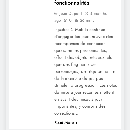
fonctionnalités
Injustice 2 Mobile : Mythes sur les
récompenses de l’arène, idées reçues,
Jean Dupont
4 months
clarifications
ago
0
26 mins
Injustice 2 Mobile continue
d’engager les joueurs avec des
récompenses de connexion
quotidiennes passionnantes,
offrant des objets précieux tels
que des fragments de
personnages, de l’équipement et
de la monnaie du jeu pour
stimuler la progression. Les notes
de mise à jour récentes mettent
Injustice 2 Mobile : Impact des
en avant des mises à jour
récompenses de connexion quotidienne,
importantes, y compris des
progression des joueurs, gestion des
corrections…
ressources
Read More