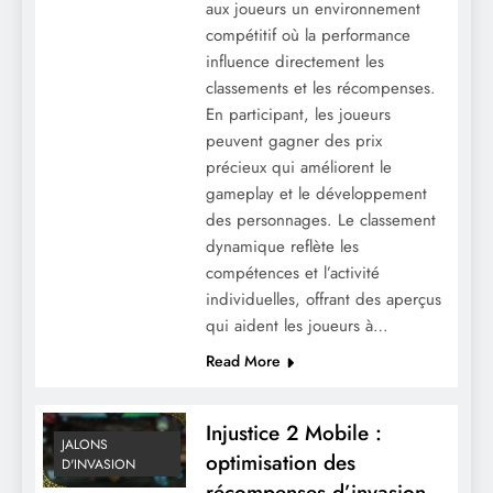
aux joueurs un environnement
compétitif où la performance
influence directement les
classements et les récompenses.
En participant, les joueurs
peuvent gagner des prix
précieux qui améliorent le
gameplay et le développement
des personnages. Le classement
dynamique reflète les
Injustice 2 Mobile : Séquences de
compétences et l’activité
connexion quotidienne, Multiplicateur de
individuelles, offrant des aperçus
récompenses, Coffres bonus
qui aident les joueurs à…
Read More
Injustice 2 Mobile :
JALONS
optimisation des
D'INVASION
récompenses d’invasion,