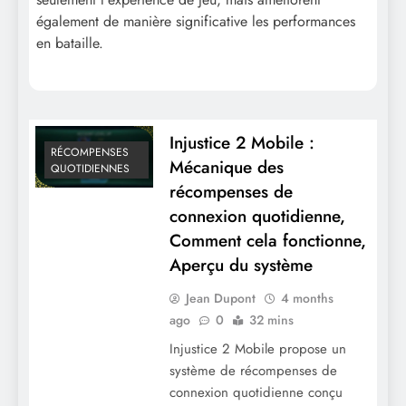
connexion quotidienne, Multiplicateur de
également de manière significative les performances
récompenses, Coffres bonus
en bataille.
Injustice 2 Mobile :
RÉCOMPENSES
Mécanique des
QUOTIDIENNES
récompenses de
connexion quotidienne,
Comment cela fonctionne,
Injustice 2 Mobile : Récompenses de
Aperçu du système
connexion quotidiennes, Perspectives de
Jean Dupont
4 months
la communauté, Expériences des joueurs,
ago
0
32 mins
Partage de conseils
Injustice 2 Mobile propose un
système de récompenses de
connexion quotidienne conçu