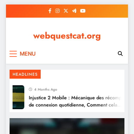
Skip
to
content
webquestcat.org
Injustice 2 Mobile : Séquences de
MENU
connexion quotidienne, Multiplicateur de
récompenses, Coffres bonus
HEADLINES
4 Months Ago
Injustice 2 Mobile : Mécanique des récompenses
de connexion quotidienne, Comment cela
fonctionne, Aperçu du système